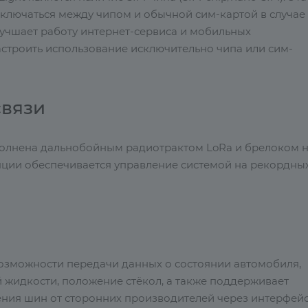
еключаться между чипом и обычной сим-картой в случае
улучшает работу интернет-сервиса и мобильных
строить использование исключительно чипа или сим-
связи
полнена дальнобойным радиотрактом LoRa и брелоком 
ляции обеспечивается управление системой на рекордны
озможности передачи данных о состоянии автомобиля,
жидкости, положение стёкол, а также поддерживает
ния шин от сторонних производителей через интерфей