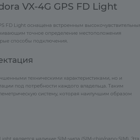
ora VX-4G GPS FD Light
PS FD Light оснащена встроенным высокочувствительны
чивающим точное определение местоположения
трые способы подключения.
ектация
лучшенными техническими характеристиками, но и
ации под потребности каждого владельца. Таким
елеметрическую систему, которая наилучшим образом
ght является наличие SIM-чипа (SIM-chip/nano-SIM). Эта