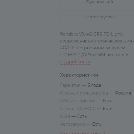
С установкой
С автозапуском
Pandora VX-4G GPS FD Light –
современная автосигнализация 
4G/LTE, встроенным модулем
ГЛОНАСС/GPS и SIM-чипом для
стабильной связи. Поддержка
Подробности
LoRa-модуляции, Bluetooth-
Характеристики
интерфейса и расширенных
функций мониторинга.
Гарантия
—
3 года
Страна производства
—
Россия
CAN интерфейс
—
Есть
GPS и ГЛОНАСС
—
Есть
GSM
—
Есть
Автозапуск
—
Есть