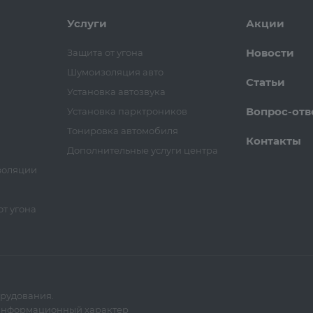
Услуги
Акции
Новости
Защита от угона
Шумоизоляция авто
Статьи
Установка автозвука
Вопрос-отв
Установка парктроников
Тонировка автомобиля
Контакты
Дополнительные услуги центра
золяции
т угона
орудования.
 информационный характер