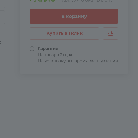
В наличии
Арт.
VX-4G GPS FD Light
В корзину
Купить в 1 клик
с
Гарантия
На товара 3 года
На установку все время эксплуатации