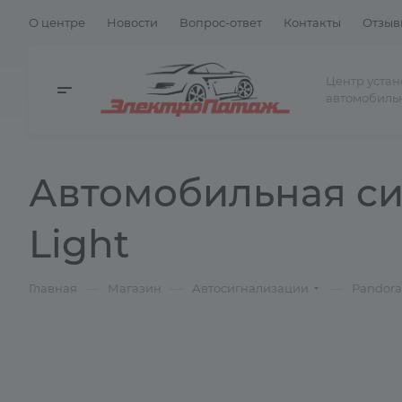
О центре
Новости
Вопрос-ответ
Контакты
Отзыв
Центр уста
автомобиль
Автомобильная си
Light
—
—
—
Главная
Магазин
Автосигнализации
Pandora