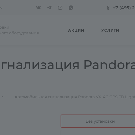
+7 (495) 
ы
новки
АКЦИИ
УСЛУГИ
ного оборудования
гнализация Pandora
—
Автомобильная сигнализация Pandora VX-4G GPS FD Ligh
Без установки