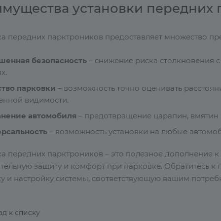
мущества установки передних 
ка передних парктроников предоставляет множество пр
шенная безопасность
– снижение риска столкновения 
х.
ство парковки
– возможность точно оценивать расстояни
енной видимости.
анение автомобиля
– предотвращение царапин, вмятин 
ерсальность
– возможность установки на любые автомоб
ка передних парктроников – это полезное дополнение 
тельную защиту и комфорт при парковке. Обратитесь к 
ку и настройку системы, соответствующую вашим потреб
ад к списку