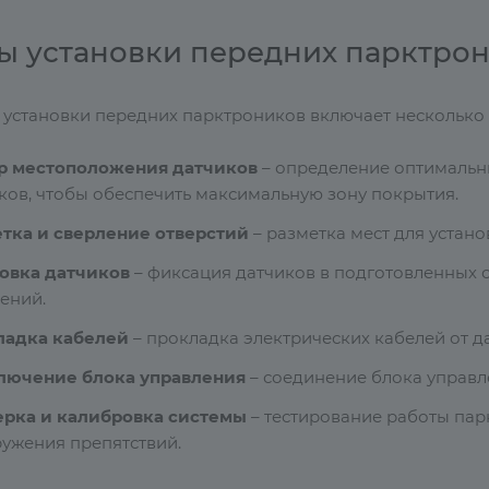
ы установки передних парктро
 установки передних парктроников включает несколько 
р местоположения датчиков
– определение оптимальны
ков, чтобы обеспечить максимальную зону покрытия.
тка и сверление отверстий
– разметка мест для устано
овка датчиков
– фиксация датчиков в подготовленных 
ений.
ладка кабелей
– прокладка электрических кабелей от д
лючение блока управления
– соединение блока управл
ерка и калибровка системы
– тестирование работы пар
ужения препятствий.