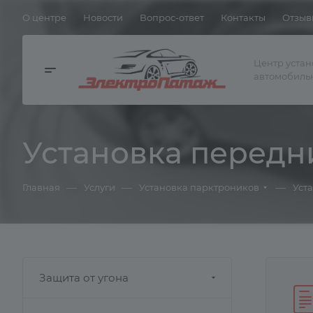
О центре
Новости
Вопрос-ответ
Контакты
Отзыв
Центр уста
автомобиль
Установка передн
—
—
—
Главная
Услуги
Установка парктроников
Уст
Защита от угона