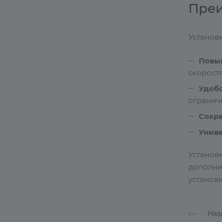
Преи
Установ
Повы
скоростя
Удоб
огранич
Сохр
Унив
Установ
дополни
установ
Наз