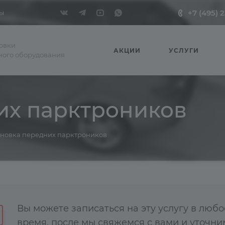
+7 (495) 
ы
новки
АКЦИИ
УСЛУГИ
ного оборудования
их парктроников
ановка передних парктроников
Вы можете записаться на эту услугу в любо
время, после мы свяжемся с вами и уточни