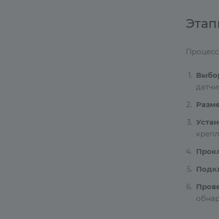
Этап
Процесс
Выбо
датчи
Разме
Устан
крепл
Прок
Подк
Пров
обнар