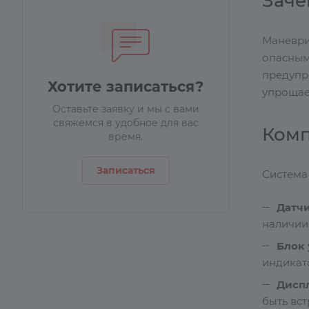
Заче
Маневри
опасным
предупр
Хотите записаться?
упрощае
Оставьте заявку и мы с вами
свяжемся в удобное для вас
Комп
время.
Записаться
Система
Датч
наличии
Блок
индикат
Дисп
быть вст