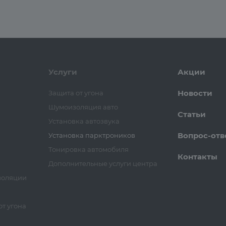
Услуги
Акции
Новости
Защита от угона
Шумоизоляция авто
Статьи
Установка автозвука
Вопрос-отв
Установка парктроников
Тонировка автомобиля
Контакты
Дополнительные услуги центра
золяции
т угона