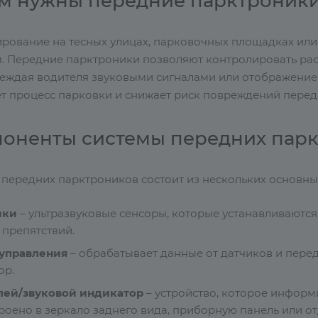
м нужны передние парктроник
рование на тесных улицах, парковочных площадках или
. Передние парктроники позволяют контролировать рас
еждая водителя звуковыми сигналами или отображение
т процесс парковки и снижает риск повреждений перед
оненты системы передних пар
 передних парктроников состоит из нескольких основны
ики
– ультразвуковые сенсоры, которые устанавливаются
 препятствий.
 управления
– обрабатывает данные от датчиков и пере
ор.
лей/звуковой индикатор
– устройство, которое информ
роено в зеркало заднего вида, приборную панель или от