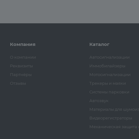
Компания
Каталог
О компании
Автосигнализации
Реквизиты
Иммобилайзеры
Партнёры
Мотосигнализации
Отзывы
Трекеры и маяки
Системы парковки
Автозвук
Материалы для шумои
Видеорегистраторы
Механическая защита о