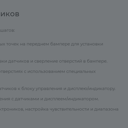
ников
шагов:
х точек на переднем бампере для установки
вки датчиков и сверление отверстий в бампере.
отверстиях с использованием специальных
атчиков к блоку управления и дисплею/индикатору.
ения с датчиками и дисплеем/индикатором.
ктроников, настройка чувствительности и диапазона