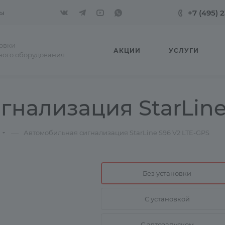
+7 (495) 
ы
новки
АКЦИИ
УСЛУГИ
ного оборудования
нализация StarLine
—
Автомобильная сигнализация StarLine S96 V2 LTE-GPS
Без установки
С установкой
С автозапуском