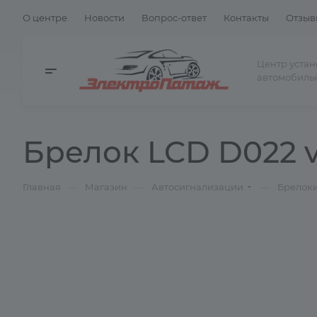
О центре
Новости
Вопрос-ответ
Контакты
Отзыв
Центр уста
автомобиль
Брелок LCD D022 v
—
—
—
Главная
Магазин
Автосигнализации
Брелок