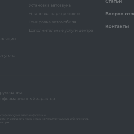
Статьи
Установка автозвука
Вопрос-отв
Установка парктроников
Тонировка автомобиля
Контакты
Дополнительные услуги центра
золяции
т угона
орудования.
 информационный характер
отографическую и видео информацию,
ектами авторского права и прав на интеллектуальную собственность,
их прав.