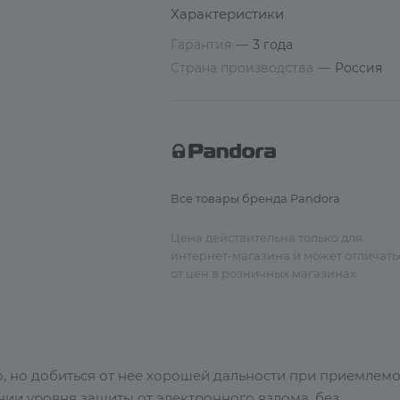
Характеристики
Гарантия
—
3 года
Страна производства
—
Россия
Все товары бренда Pandora
Цена действительна только для
интернет-магазина и может отличать
от цен в розничных магазинах
, но добиться от нее хорошей дальности при приемлем
ии уровня защиты от электронного взлома, без