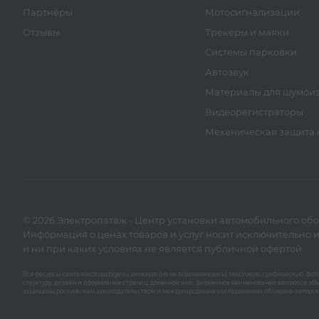
Партнёры
Мотосигнализации
Отзывы
Трекеры и маяки
Системы парковки
Автозвук
Материалы для шумои
Видеорегистраторы
Механическая защита о
© 2026 Электропатаж - Центр установки автомобильного об
Информация о ценах товаров и услуг носит исключительно
и ни при каких условиях не является публичной офертой.
Все ресурсы сайта electropatage.ru, включая (но не ограничиваясь) текстовую, графическую, ф
структуру, дизайн и оформление страниц, доменное имя, фирменное наименование являются объ
защищены российским законодательством и международными соглашениями об охране авторск