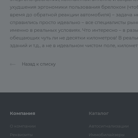
ухудшения эргономики пользования брелоком (что
время до обратной реакции автомобиля) – задача н
справились просто идеально – все специалисты ры
именно в реальных условиях. Что интересно – в раз
обещающих чуть ли не десятки километров! В реаль
зданий и т.д., а не в идеальном чистом поле, килом
Назад к списку
Компания
Каталог
О компании
Автосигнализации
Реквизиты
Иммобилайзеры