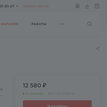
231-81-27
Заказать звонок
МАГАЗИН
РАБОТЫ
12 580 ₽
ся
В наличии
Арт.
LCD D022 v2
,
В корзину