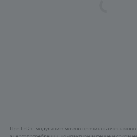
Про LoRa- модуляцию можно прочитать очень много
энергопотреблении, компактной антенне и сохранен