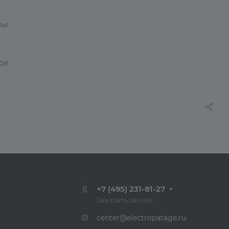
ры
де
+7 (495) 231-81-27
Заказать звонок
center@electropatage.ru