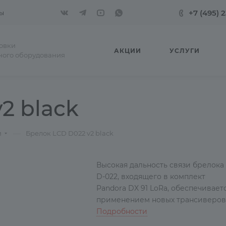
+7 (495) 
ы
новки
АКЦИИ
УСЛУГИ
ного оборудования
2 black
—
и
Брелок LCD D022 v2 black
Высокая дальность связи брелока
D-022, входящего в комплект
Pandora DX 91 LoRa, обеспечивает
применением новых трансиверов
использующих LoRa-модуляцию.
Подробности